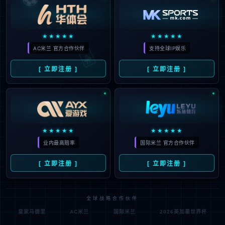
★★★★★
★★★★★
🃏
AC米兰 官方合作伙伴
支持全球IP娱乐
[ 立即注册 ]
[ 立即注册 ]
★★★★★
★★★★★
业内最高赔率
国际米兰 官方合作伙伴
[ 立即注册 ]
[ 立即注册 ]
全球战略合作伙伴
皇家马德里
AC米兰
国际米兰
2026美加墨世界杯